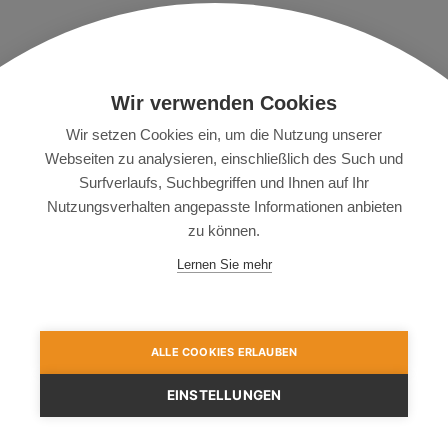
Beliebte Städte
ticketvergleich24
Wir verwenden Cookies
Berlin
Dresden
Nutzungsbedingungen
München
Leipzig
Impressum
Wir setzen Cookies ein, um die Nutzung unserer
Köln
Frankfurt
Datenschutz
Webseiten zu analysieren, einschließlich des Such und
Stuttgart
Nürnberg
Partner
Surfverlaufs, Suchbegriffen und Ihnen auf Ihr
Hamburg
Hannover
Nutzungsverhalten angepasste Informationen anbieten
Beliebte
zu können.
Veranstaltungsorte
Lernen Sie mehr
LANXESS Arena
Porsche Arena
Tempodrom
SAP Arena
Commerzbank Arena
ALLE COOKIES ERLAUBEN
EINSTELLUNGEN
Copyright 2026, Ticketvergleich24.
Keine Gewähr für Vollständigkeit und Korrektheit der Daten.