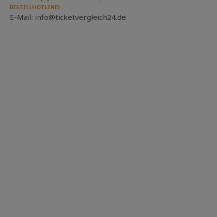
BESTELLHOTLINE)
E-Mail: info@ticketvergleich24.de
vertreten durch die geschäftsführende Gesellschafterin:
Philippi Administration UG (haftungsbeschränkt)
Amtsgericht Stuttgart, HRB 743275 (persönlich haftend)
diese vertreten durch den Geschäftsführer: Roland
Philippi
Amtsgericht Stuttgart, HRA 728433
Umsatzsteuer-Identifikationsnummer gemäß § 27a
Umsatzsteuergesetz:
DE 287 904 465
Verantwortlich für den Inhalt nach § 55 Abs. 2 RStV:
Roland Philippi
Kontaktdaten entsprechen den oben angegebenen