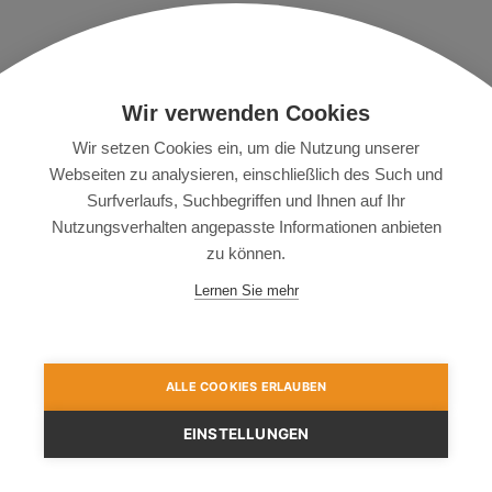
Beliebte Städte
ticketvergleich24
Wir verwenden Cookies
Berlin
Dresden
Nutzungsbedingungen
München
Leipzig
Impressum
Wir setzen Cookies ein, um die Nutzung unserer
Köln
Frankfurt
Datenschutz
Webseiten zu analysieren, einschließlich des Such und
Stuttgart
Nürnberg
Partner
Surfverlaufs, Suchbegriffen und Ihnen auf Ihr
Hamburg
Hannover
Nutzungsverhalten angepasste Informationen anbieten
Beliebte
zu können.
Veranstaltungsorte
Lernen Sie mehr
LANXESS Arena
Porsche Arena
Tempodrom
SAP Arena
Commerzbank Arena
ALLE COOKIES ERLAUBEN
EINSTELLUNGEN
Copyright 2026, Ticketvergleich24.
Keine Gewähr für Vollständigkeit und Korrektheit der Daten.